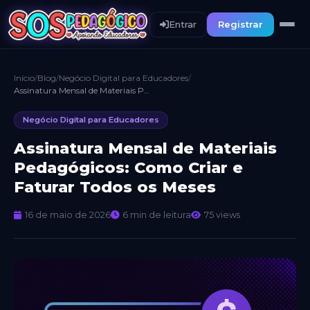
Entrar
Registrar
Início
/
Blog
/
Negócio Digital para Educadores
/
Assinatura Mensal de Materiais Pedagógicos: Como Criar e Faturar Todos os Meses
Negócio Digital para Educadores
Assinatura Mensal de Materiais
Pedagógicos: Como Criar e
Faturar Todos os Meses
16 de maio de 2026
6 min de leitura
75 views