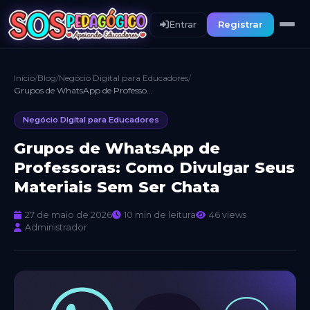
Entrar
Registrar
Início
/
Blog
/
Negócio Digital para Educadores
/
Grupos de WhatsApp de Professoras: Como Divulgar Seus Materiais Sem Ser Chata
Negócio Digital para Educadores
Grupos de WhatsApp de
Professoras: Como Divulgar Seus
Materiais Sem Ser Chata
27 de maio de 2026
10 min de leitura
46 views
Administrador