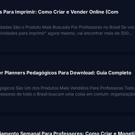
es Para Imprimir: Como Criar e Vender Online (Com
idades São o Produto Mais Buscado Por Professoras no Brasil Se vo
tividades para imprimir" agora mesmo, vai encontrar mais de 500
r Planners Pedagógicos Para Download: Guia Completo
gógicos São Um dos Produtos Mais Vendidos Para Professoras Todo
professoras de todo o Brasil buscam uma coisa em comum: organização
jamento Semanal Para Professores: Como Criar e Moneti