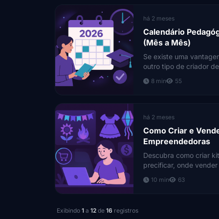
há 2 meses
Calendário Pedagó
(Mês a Mês)
Se existe uma vantage
outro tipo de criador d
ninguém.
8 min
55
há 2 meses
Como Criar e Vender
Empreendedoras
Descubra como criar kits
precificar, onde vender
10 min
63
Exibindo
1
a
12
de
16
registros