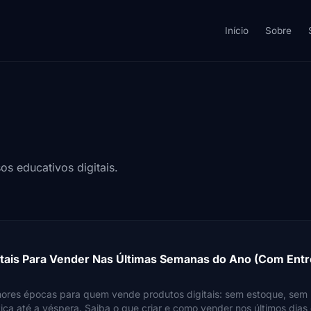
Início
Sobre
sos educativos digitais.
gitais Para Vender Nas Últimas Semanas do Ano (Com Ent
ores épocas para quem vende produtos digitais: sem estoque, sem
ica até a véspera. Saiba o que criar e como vender nos últimos dias