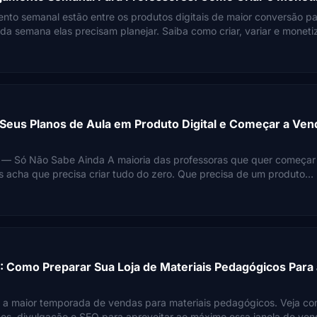
nto semanal estão entre os produtos digitais de maior conversão p
oda semana elas precisam planejar. Saiba como criar, variar e moneti
do ano.
eus Planos de Aula em Produto Digital e Começar a Ven
 — Só Não Sabe Ainda A maioria das professoras que quer começar
is acha que precisa criar tudo do zero. Que precisa de um produto
nca visto, com design impecável e um nicho perfeito.
: Como Preparar Sua Loja de Materiais Pedagógicos Para 
é a maior temporada de vendas para materiais pedagógicos. Veja c
ços, divulgação e SEO para aproveitar ao máximo essa janela de ven