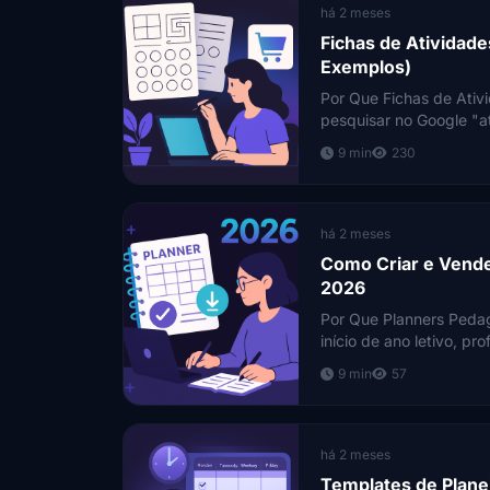
há 2 meses
Fichas de Atividad
Exemplos)
Por Que Fichas de Ativ
pesquisar no Google "a
milhões de resultados.
9 min
230
há 2 meses
Como Criar e Vende
2026
Por Que Planners Peda
início de ano letivo, 
9 min
57
há 2 meses
Templates de Plane