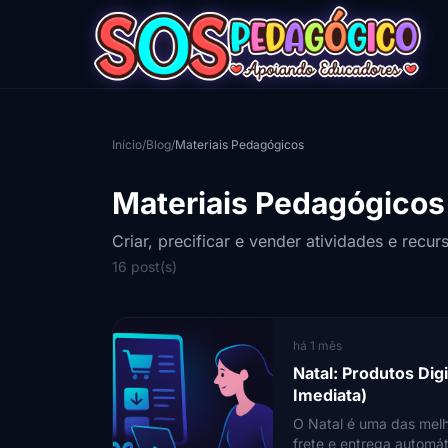
Início
/
Blog
/
Materiais Pedagógicos
Materiais Pedagógicos
Criar, precificar e vender atividades e recur
16 post(s)
há 1 mês
Natal: Produtos Di
Imediata)
O Natal é uma das melh
frete e entrega automát