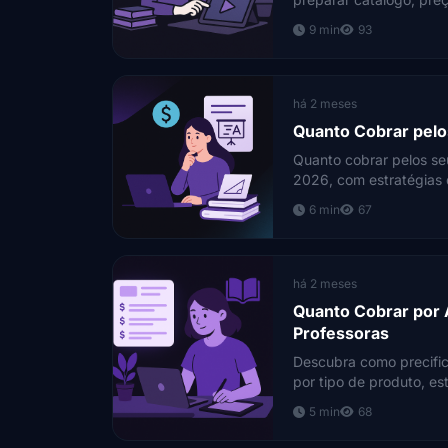
9 min
93
há 2 meses
Quanto Cobrar pelo
Quanto cobrar pelos se
2026, com estratégias 
6 min
67
há 2 meses
Quanto Cobrar por A
Professoras
Descubra como precific
por tipo de produto, es
atividades.
5 min
68