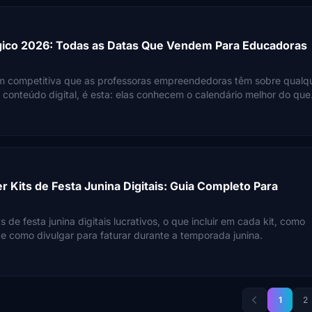
gico 2026: Todas as Datas Que Vendem Para Educadoras
m competitiva que as professoras empreendedoras têm sobre qualq
e conteúdo digital, é esta: elas conhecem o calendário melhor do que
 Kits de Festa Junina Digitais: Guia Completo Para
 de festa junina digitais lucrativos, o que incluir em cada kit, como
 e como divulgar para faturar durante a temporada junina.
1
2