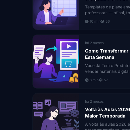
Templates de planejame
professoras — afinal, t
esse produto ao longo 
10 min
56
há 2 meses
Como Transformar S
Esta Semana
Você Já Tem o Produto
vender materiais digita
completamente novo, nu
8 min
57
há 2 meses
Volta às Aulas 2026
Maior Temporada
A volta às aulas 2026 
preparar catálogo, pre