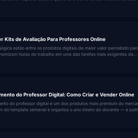
r Kits de Avaliação Para Professores Online
ógica estão entre os produtos digitais de maior valor percebido par
nomizam horas de trabalho em uma das tarefas mais exigentes da
iar, precificar e vender.
mento do Professor Digital: Como Criar e Vender Online
nto do professor digital é um dos produtos mais premium do merc
m do template semanal e organiza o ano inteiro do docente — e justi
e R$89,90.