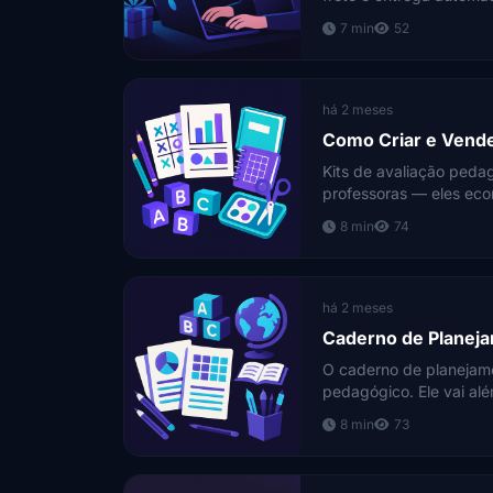
dezembro.
7 min
52
há 2 meses
Como Criar e Vende
Kits de avaliação pedag
professoras — eles eco
docência. Saiba como cr
8 min
74
há 2 meses
Caderno de Planeja
O caderno de planejame
pedagógico. Ele vai alé
preços entre R$39,90 
8 min
73