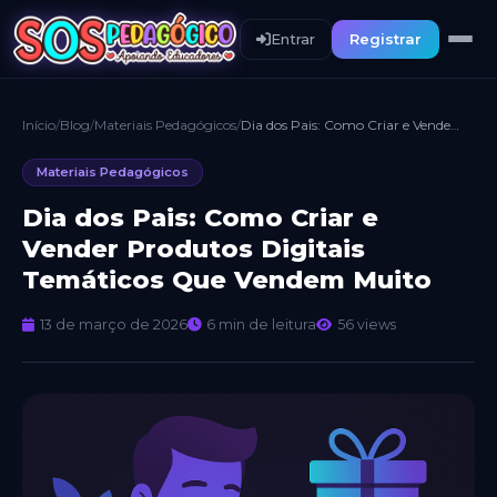
Entrar
Registrar
Início
/
Blog
/
Materiais Pedagógicos
/
Dia dos Pais: Como Criar e Vender Produtos Digitais Temáticos Que Vendem Muito
Materiais Pedagógicos
Dia dos Pais: Como Criar e
Vender Produtos Digitais
Temáticos Que Vendem Muito
13 de março de 2026
6 min de leitura
56 views